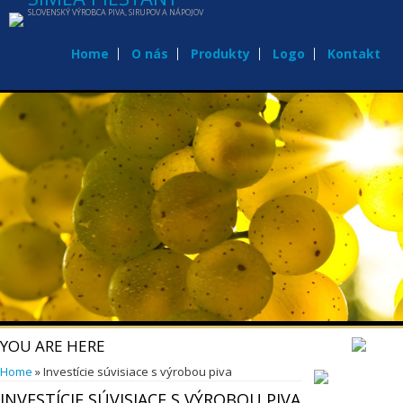
SLOVENSKÝ VÝROBCA PIVA, SIRUPOV A NÁPOJOV
Home
O nás
Produkty
Logo
Kontakt
YOU ARE HERE
Home
» Investície súvisiace s výrobou piva
INVESTÍCIE SÚVISIACE S VÝROBOU PIVA