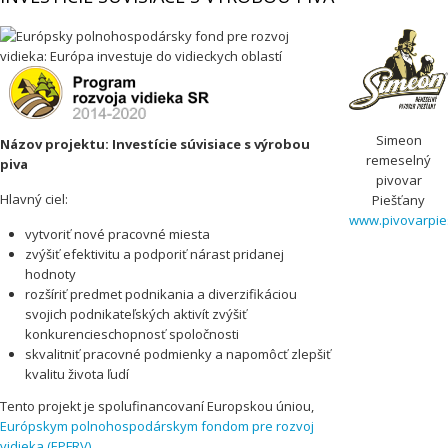
Simeon
Názov projektu: Investície súvisiace s výrobou
remeselný
piva
pivovar
Hlavný ciel:
Piešťany
www.pivovarpie
vytvoriť nové pracovné miesta
zvýšiť efektivitu a podporiť nárast pridanej
hodnoty
rozšíriť predmet podnikania a diverzifikáciou
svojich podnikateľských aktivít zvýšiť
konkurencieschopnosť spoločnosti
skvalitniť pracovné podmienky a napomôcť zlepšiť
kvalitu života ľudí
Tento projekt je spolufinancovaní Europskou úniou,
Európskym polnohospodárskym fondom pre rozvoj
vidieka (EPFRV)