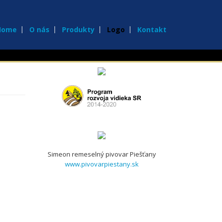
Home
O nás
Produkty
Logo
Kontakt
Simeon remeselný pivovar Piešťany
www.pivovarpiestany.sk